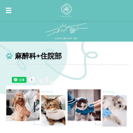
麻醉科+住院部