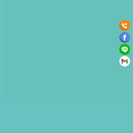
E-mail ：
sherlockvetah@gmail.com
電話：
04-2426-1608
、
04-2426-0808